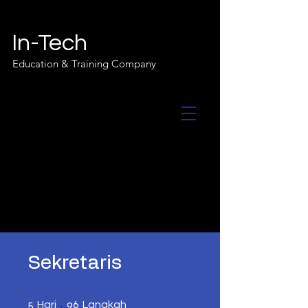
In-Tech
Education & Training Company
Sekretaris
5 Hari
96 Langkah
5
96
Hari
Langkah