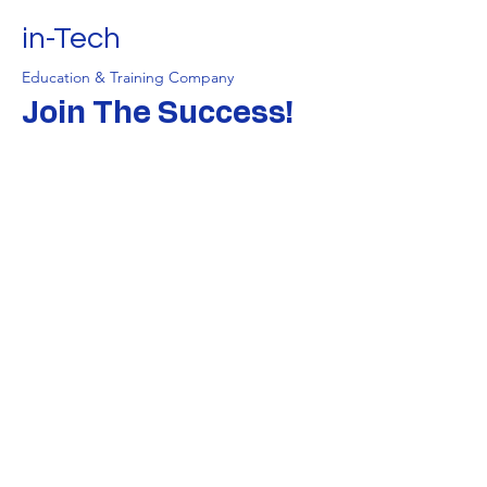
in-Tech
Education & Training Company
Join The Success!
Nomor Terdaftar : VIN2301351505
Tanggal : 22 Januari 2023
Nomor Perizinan :
560/3668/438.5.7/2023
Tanggal 23 Oktober 2023