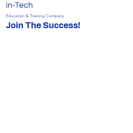
in-Tech
Education & Training Company
Join The Success!
Nomor Terdaftar : VIN2301351505
Tanggal : 22 Januari 2023
Nomor Perizinan :
560/3668/438.5.7/2023
Tanggal 23 Oktober 2023