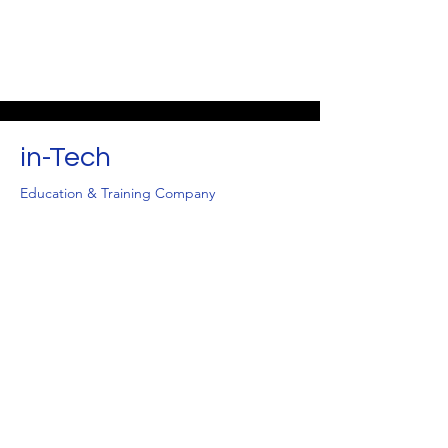
in-Tech
Education & Training Company
Join The Success!
Nomor Terdaftar : VIN2301351505
Tanggal : 22 Januari 2023