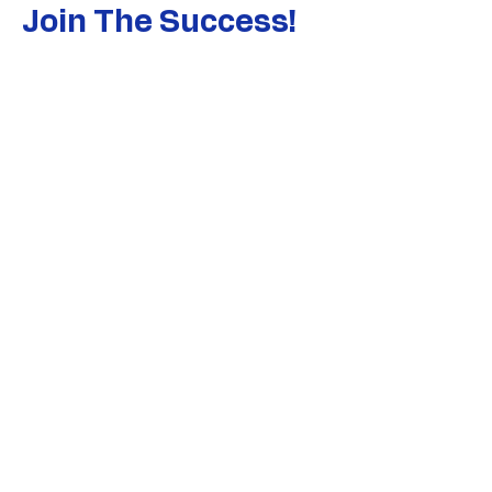
Join The Success!
Nomor Terdaftar : VIN2301351505
Tanggal : 22 Januari 2023
Nomor Perizinan :
560/3668/438.5.7/2023
Tanggal 23 Oktober 2023
Info
081158501001
Info@tikindonesia.com