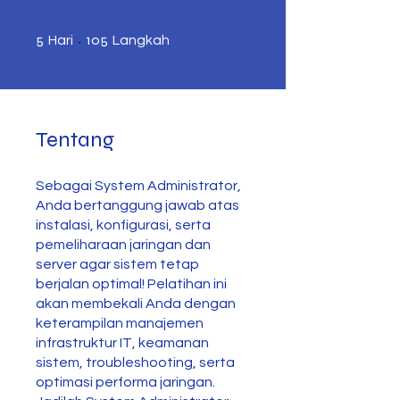
5 Hari
105 Langkah
5
105
Hari
Langkah
Tentang
Sebagai System Administrator,
Anda bertanggung jawab atas
instalasi, konfigurasi, serta
pemeliharaan jaringan dan
server agar sistem tetap
berjalan optimal! Pelatihan ini
akan membekali Anda dengan
keterampilan manajemen
infrastruktur IT, keamanan
sistem, troubleshooting, serta
optimasi performa jaringan.