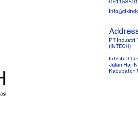
08115850
Info@tikind
Addres
PT Industri
(INTECH)
Intech Offic
Jalan Haji N
Kabupaten 