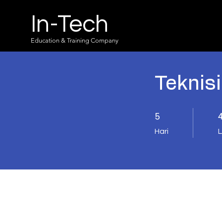
In-Tech
Education & Training Company
Teknis
5 Hari
4
5
Hari