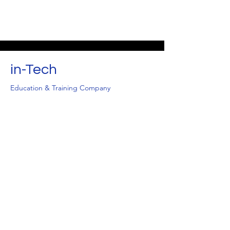
in-Tech
Education & Training Company
Join The Success!
Nomor Terdaftar : VIN2301351505
Tanggal : 22 Januari 2023
Nomor Perizinan :