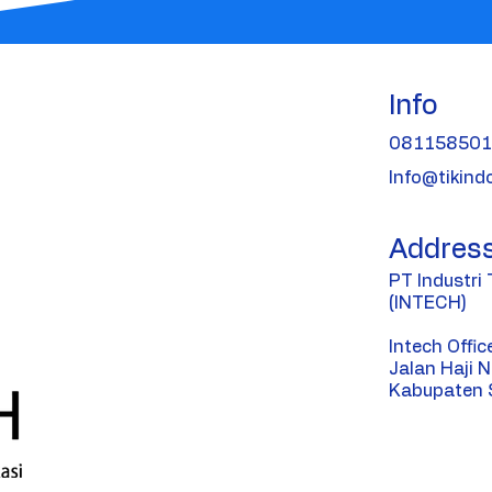
Info
08115850
Info@tikind
Addres
PT Industri
(INTECH)
Intech Offic
Jalan Haji N
Kabupaten 